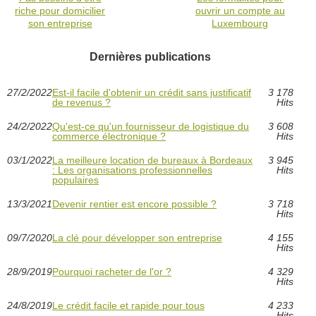
riche pour domicilier
ouvrir un compte au
son entreprise
Luxembourg
Dernières publications
27/2/2022
Est-il facile d'obtenir un crédit sans justificatif
3 178
de revenus ?
Hits
24/2/2022
Qu'est-ce qu'un fournisseur de logistique du
3 608
commerce électronique ?
Hits
03/1/2022
La meilleure location de bureaux à Bordeaux
3 945
: Les organisations professionnelles
Hits
populaires
13/3/2021
Devenir rentier est encore possible ?
3 718
Hits
09/7/2020
La clé pour développer son entreprise
4 155
Hits
28/9/2019
Pourquoi racheter de l'or ?
4 329
Hits
24/8/2019
Le crédit facile et rapide pour tous
4 233
Hits