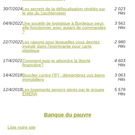
30/7/2024
Les secrets de la défiscalisation révélés sur
2 023
le site du Liechtenstein
Hits
04/9/2022
Une société de logistique à Bordeaux peut-
3 561
elle fonctionner avec autant de commandes
Hits
?
22/7/2022
Les raisons pour lesquelles vous devriez
2 980
investir dans l'imprimante pour carte
Hits
plastique
17/4/2021
Comment puis-je atteindre la liberté
4 603
financière?
Hits
14/4/2018
Bouclier contre l’IFI : démembrez vos biens
3 063
immobiliers
Hits
12/4/2018
Les logements seniors gérés par le groupe
5 579
EMERA
Hits
Banque du pauvre
Liste notre site