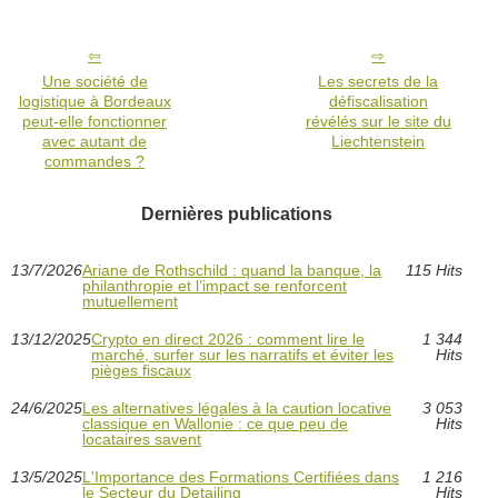
Une société de
Les secrets de la
logistique à Bordeaux
défiscalisation
peut-elle fonctionner
révélés sur le site du
avec autant de
Liechtenstein
commandes ?
Dernières publications
13/7/2026
Ariane de Rothschild : quand la banque, la
115 Hits
philanthropie et l’impact se renforcent
mutuellement
13/12/2025
Crypto en direct 2026 : comment lire le
1 344
marché, surfer sur les narratifs et éviter les
Hits
pièges fiscaux
24/6/2025
Les alternatives légales à la caution locative
3 053
classique en Wallonie : ce que peu de
Hits
locataires savent
13/5/2025
L'Importance des Formations Certifiées dans
1 216
le Secteur du Detailing
Hits