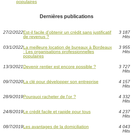
populaires
Dernières publications
27/2/2022
Est-il facile d'obtenir un crédit sans justificatif
3 187
de revenus ?
Hits
03/1/2022
La meilleure location de bureaux à Bordeaux
3 955
: Les organisations professionnelles
Hits
populaires
13/3/2021
Devenir rentier est encore possible ?
3 727
Hits
09/7/2020
La clé pour développer son entreprise
4 157
Hits
28/9/2019
Pourquoi racheter de l'or ?
4 332
Hits
24/8/2019
Le crédit facile et rapide pour tous
4 237
Hits
08/7/2019
Les avantages de la domiciliation
4 043
Hits